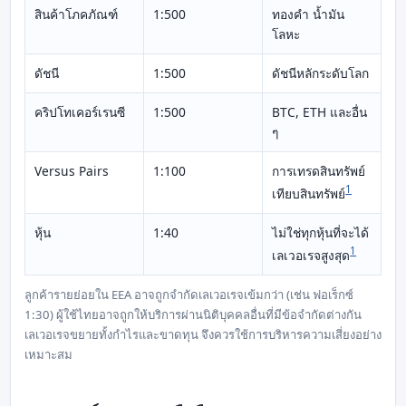
สินค้าโภคภัณฑ์
1:500
ทองคำ น้ำมัน
โลหะ
ดัชนี
1:500
ดัชนีหลักระดับโลก
คริปโทเคอร์เรนซี
1:500
BTC, ETH และอื่น
ๆ
Versus Pairs
1:100
การเทรดสินทรัพย์
1
เทียบสินทรัพย์
หุ้น
1:40
ไม่ใช่ทุกหุ้นที่จะได้
1
เลเวอเรจสูงสุด
ลูกค้ารายย่อยใน EEA อาจถูกจำกัดเลเวอเรจเข้มกว่า (เช่น ฟอเร็กซ์
1:30) ผู้ใช้ไทยอาจถูกให้บริการผ่านนิติบุคคลอื่นที่มีข้อจำกัดต่างกัน
เลเวอเรจขยายทั้งกำไรและขาดทุน จึงควรใช้การบริหารความเสี่ยงอย่าง
เหมาะสม