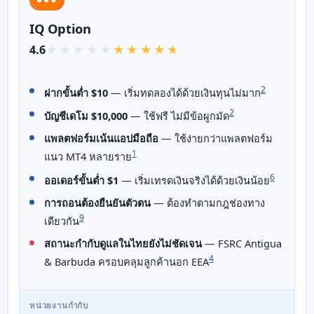
IQ Option
4.6
2
ฝากขั้นต่ำ $10
— เริ่มทดลองได้ด้วยเงินทุนไม่มาก
2
บัญชีเดโม $10,000
— ใช้ฟรี ไม่มีข้อผูกมัด
แพลตฟอร์มเน้นแอปมือถือ
— ใช้ง่ายกว่าแพลตฟอร์ม
1
แนว MT4 หลายราย
6
ออเดอร์ขั้นต่ำ $1
— เริ่มเทรดเงินจริงได้ด้วยเงินน้อย
การถอนต้องยืนยันตัวตน
— ต้องทำตามกฎช่องทาง
9
เดียวกัน
สถานะกำกับดูแลในไทยยังไม่ชัดเจน
— FSRC Antigua
4
& Barbuda ครอบคลุมลูกค้านอก EEA
หน่วยงานกำกับ