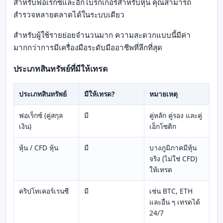
สำหรับฟอเร็กซ์และอีกโบรกเกอร์สำหรับหุ้น คุณสามารถ
สำรวจหลายตลาดได้ในระบบเดียว
สำหรับผู้ใช้รายย่อยจำนวนมาก ความสะดวกแบบนี้มีค่า
มากกว่าการมีเครื่องมือระดับมืออาชีพที่ลึกที่สุด
ประเภทสินทรัพย์ที่มีให้เทรด
ประเภทสินทรัพย์
มีให้เทรด?
หมายเหตุ
ฟอเร็กซ์ (คู่สกุล
มี
คู่หลัก คู่รอง และคู่
เงิน)
เอ็กโซติก
หุ้น / CFD หุ้น
มี
บางภูมิภาคมีหุ้น
จริง (ไม่ใช่ CFD)
ให้เทรด
คริปโทเคอร์เรนซี
มี
เช่น BTC, ETH
และอื่น ๆ เทรดได้
24/7