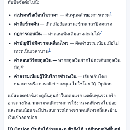
กับปัจจัยต่อไปนี้:
1
สเปรดหรือเงื่อนไขราคา
— ต้นทุนหลักของการเทรด
ค่าถือข้ามคืน
— เกิดเมื่อถือสถานะข้ามเวลาปิดตลาด
7
กฎการถอนเงิน
— ค่าถอนเพิ่มเติมอาจสะสมได้
ค่าบัญชีไม่มีความเคลื่อนไหว
— คิดค่าธรรมเนียมเมื่อไม่
1
เทรดเป็นเวลานาน
ค่าคอนเวิร์ตสกุลเงิน
— หากสกุลเงินฝากไม่ตรงกับสกุลเงิน
บัญชี
ค่าธรรมเนียมผู้ให้บริการชำระเงิน
— เรียกเก็บโดย
ธนาคารหรือ e-wallet ของคุณ ไม่ใช่โดย IQ Option
แม้แพลตฟอร์มจะดูต้นทุนต่ำในตอนแรก แต่ต้นทุนรวมจริง
อาจต่างกันมากตามพฤติกรรมการใช้งาน คนที่เทรดไม่บ่อย
และถอนน้อย จะมีประสบการณ์ต่างจากคนที่เทรดถี่และย้าย
เงินเข้าออกบ่อย
IQ Option เริ่มต้นได้ง่ายและดูเข้าถึงได้ แต่ต้นทุนจริงขึ้นอยู่