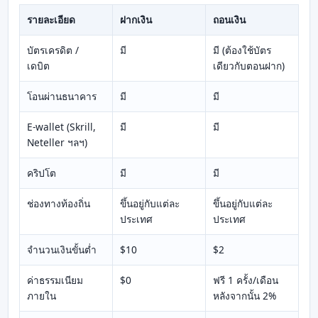
รายละเอียด
ฝากเงิน
ถอนเงิน
บัตรเครดิต /
มี
มี (ต้องใช้บัตร
เดบิต
เดียวกับตอนฝาก)
โอนผ่านธนาคาร
มี
มี
E-wallet (Skrill,
มี
มี
Neteller ฯลฯ)
คริปโต
มี
มี
ช่องทางท้องถิ่น
ขึ้นอยู่กับแต่ละ
ขึ้นอยู่กับแต่ละ
ประเทศ
ประเทศ
จำนวนเงินขั้นต่ำ
$10
$2
ค่าธรรมเนียม
$0
ฟรี 1 ครั้ง/เดือน
ภายใน
หลังจากนั้น 2%