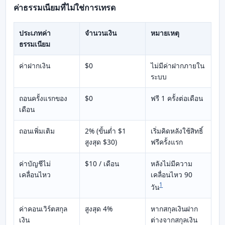
ค่าธรรมเนียมที่ไม่ใช่การเทรด
ประเภทค่า
จำนวนเงิน
หมายเหตุ
ธรรมเนียม
ค่าฝากเงิน
$0
ไม่มีค่าฝากภายใน
ระบบ
ถอนครั้งแรกของ
$0
ฟรี 1 ครั้งต่อเดือน
เดือน
ถอนเพิ่มเติม
2% (ขั้นต่ำ $1
เริ่มคิดหลังใช้สิทธิ์
สูงสุด $30)
ฟรีครั้งแรก
ค่าบัญชีไม่
$10 / เดือน
หลังไม่มีความ
เคลื่อนไหว
เคลื่อนไหว 90
1
วัน
ค่าคอนเวิร์ตสกุล
สูงสุด 4%
หากสกุลเงินฝาก
เงิน
ต่างจากสกุลเงิน