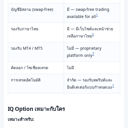
บัญชีอิสลาม (swap-free)
มี — swap-free trading
1
available for all
รองรับภาษาไทย
มี — มีเว็บไซต์และหน้าช่วย
5
เหลือภาษาไทย
รองรับ MT4 / MT5
ไม่มี — proprietary
7
platform only
คัดลอก / โซเชียลเทรด
ไม่มี
การเทรดอัตโนมัติ
จำกัด — รองรับสคริปต์และ
1
อินดิเคเตอร์แบบกำหนดเอง
IQ Option เหมาะกับใคร
เหมาะสำหรับ: