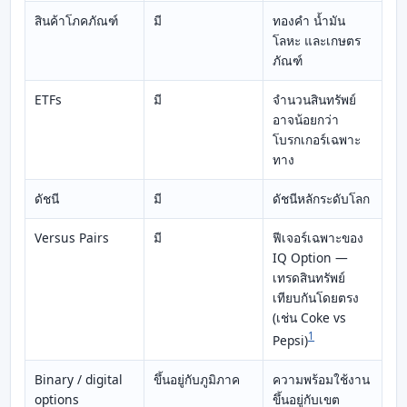
สินค้าโภคภัณฑ์
มี
ทองคำ น้ำมัน
โลหะ และเกษตร
ภัณฑ์
ETFs
มี
จำนวนสินทรัพย์
อาจน้อยกว่า
โบรกเกอร์เฉพาะ
ทาง
ดัชนี
มี
ดัชนีหลักระดับโลก
Versus Pairs
มี
ฟีเจอร์เฉพาะของ
IQ Option —
เทรดสินทรัพย์
เทียบกันโดยตรง
(เช่น Coke vs
1
Pepsi)
Binary / digital
ขึ้นอยู่กับภูมิภาค
ความพร้อมใช้งาน
options
ขึ้นอยู่กับเขต